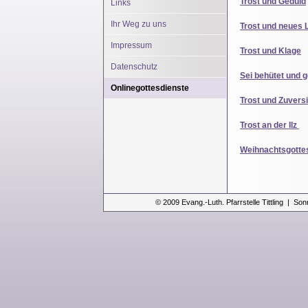
Trost und Geduld
Links
Ihr Weg zu uns
Trost und neues 
Impressum
Trost und Klage
Datenschutz
Sei behütet und 
Onlinegottesdienste
Trost und Zuvers
Trost an der Ilz
Weihnachtsgotte
© 2009 Evang.-Luth. Pfarrstelle Tittling | Son