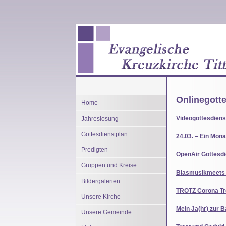
Onlinegott
Home
Videogottesdiens
Jahreslosung
Gottesdienstplan
24.03. – Ein Mon
Predigten
OpenAir Gottesdi
Gruppen und Kreise
Blasmusikmeets 
Bildergalerien
TROTZ Corona Tro
Unsere Kirche
Mein Ja(hr) zur 
Unsere Gemeinde