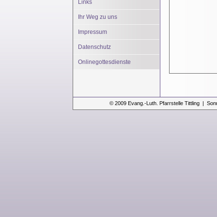
Links
Ihr Weg zu uns
Impressum
Datenschutz
Onlinegottesdienste
© 2009 Evang.-Luth. Pfarrstelle Tittling | Son